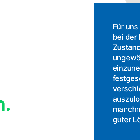
Für uns 
bei der
Zustand
ungewöh
einzune
festges
verschi
n.
auszulo
manchma
guter L