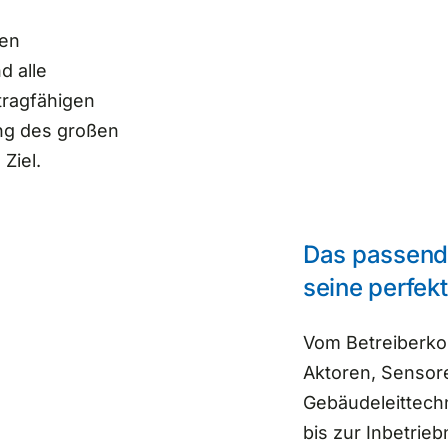
ten
d alle
tragfähigen
ng des großen
Ziel.
Das passende
seine perfek
Vom Betreiberko
Aktoren, Sensore
Gebäudeleittechn
bis zur Inbetrie