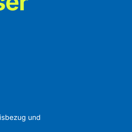
ser
xisbezug und